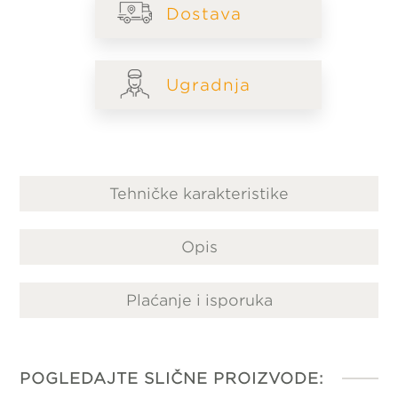
nite
Odustanite
Dostava
e se
Prijavite se
Ugradnja
Tehničke karakteristike
Opis
Plaćanje i isporuka
POGLEDAJTE SLIČNE PROIZVODE: