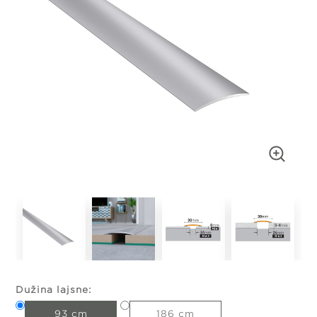
Dužina lajsne:
93 cm
186 cm