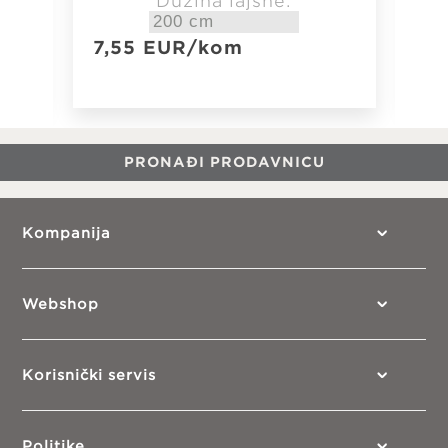
Dužina lajsne:
7,55
EUR
/kom
5,
PRONAĐI PRODAVNICU
Kompanija
Webshop
Korisnički servis
Politike