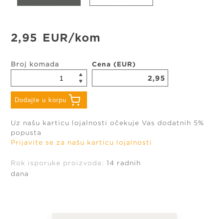
2,95
EUR
/kom
Broj komada
Cena (EUR)
2,95
Dodajte u korpu
Uz našu karticu lojalnosti očekuje Vas dodatnih 5%
popusta
Prijavite se za našu karticu lojalnosti
Rok isporuke proizvoda:
14 radnih
javljeni da
Morate biti prijavljeni da
dana
proizvod u
biste dodali proizvod u
ljenih
listu omiljenih