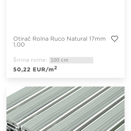
Otirač Rolna Ruco Natural 17mm
1,00
Širina rolne:
2
50,22
EUR
/m