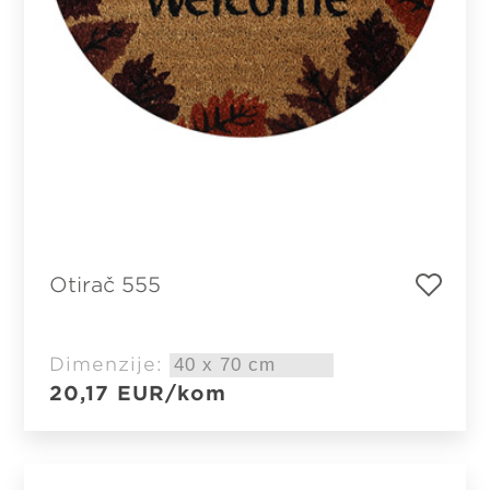
Otirač 555
Dimenzije:
20,17
EUR
/kom