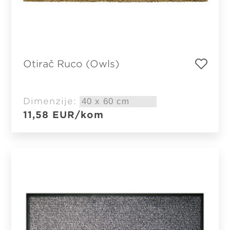
Otirač Ruco (Owls)
Dimenzije:
11,58
EUR
/kom