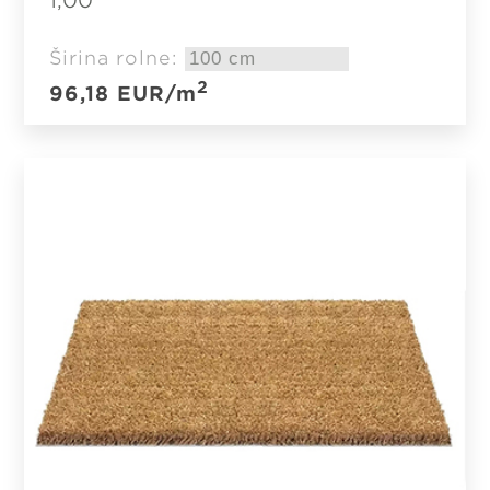
1,00
Širina rolne:
2
96,18
EUR
/m