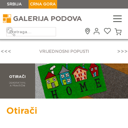
SRBIJA
CRNA GORA
PRONAĐITE PRODAVNICU
Otirači