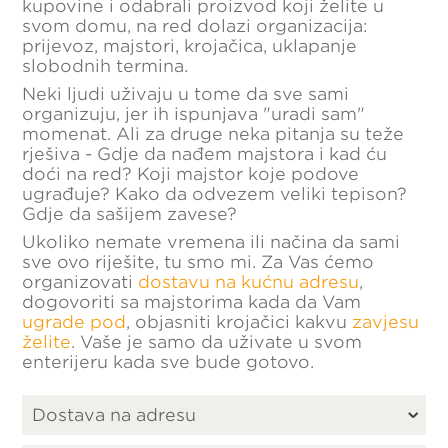
kupovine i odabrali proizvod koji želite u
svom domu, na red dolazi organizacija:
prijevoz, majstori, krojačica, uklapanje
slobodnih termina.
Neki ljudi uživaju u tome da sve sami
organizuju, jer ih ispunjava "uradi sam"
momenat. Ali za druge neka pitanja su teže
rješiva - Gdje da nađem majstora i kad ću
doći na red? Koji majstor koje podove
ugrađuje? Kako da odvezem veliki tepison?
Gdje da sašijem zavese?
Ukoliko nemate vremena ili načina da sami
sve ovo riješite, tu smo mi. Za Vas ćemo
organizovati
dostavu na kućnu adresu
,
dogovoriti sa majstorima kada da Vam
ugrade pod
, objasniti krojačici kakvu
zavjesu
želite
. Vaše je samo da uživate u svom
enterijeru kada sve bude gotovo.
Dostava na adresu