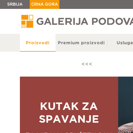
SRBIJA
CRNA GORA
Proizvodi
Premium proizvodi
Uslug
Parket
Tepisi
Laminat
Tepisi
LVT i SPC
Tepiso
Vinil
Gotove
Vještačka trava
Staze 
Lajsne
Otirač