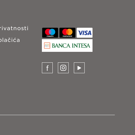
rivatnosti
olačića