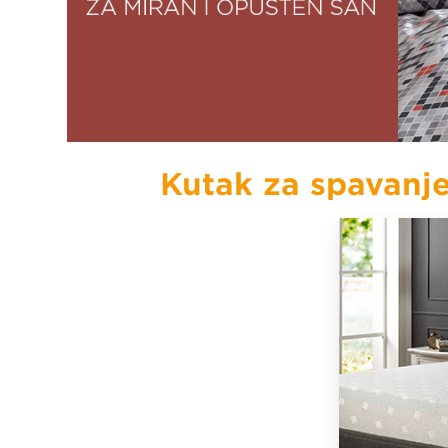
Prateći proizvodi za podove
Kutak za spavanj