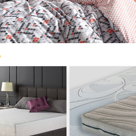
Prekrivači
e