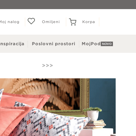
Moj nalog
Omiljeni
Korpa
inspiracija
Poslovni prostori
MojPod
Dušeci
Naddušeci