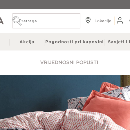
Lokacije
e
Akcija
Pogodnosti pri kupovini
Savjeti i 
VRIJEDNOSNI POPUSTI
Zidni paneli
 OUTLET
Gotove zavjese
ni
Garnišne
 staze
Tapete
po mjeri
Prostirke i bade setovi
i
Dekorativni jastuci