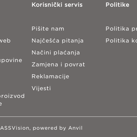
Korisnički servis
Politike
Pišite nam
Politika p
 web
Najčešća pitanja
Politika k
Načini plaćanja
upovine
Zamjena i povrat
Reklamacije
Vijesti
proizvod
e
ASSVision
, powered by Anvil