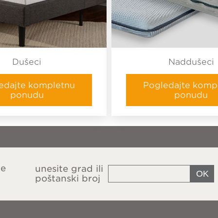
Dušeci
Naddušeci
edajte kompletnu
Pogledajte komp
ponudu
ponudu
ce
unesite grad ili
poštanski broj