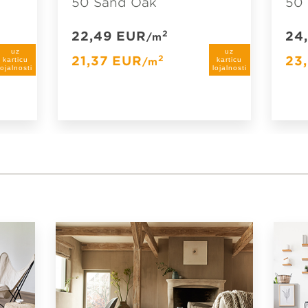
50 Sand Oak
50
22,49
EUR
24
2
/m
uz
uz
21,37
EUR
23
2
karticu
karticu
/m
lojalnosti
lojalnosti