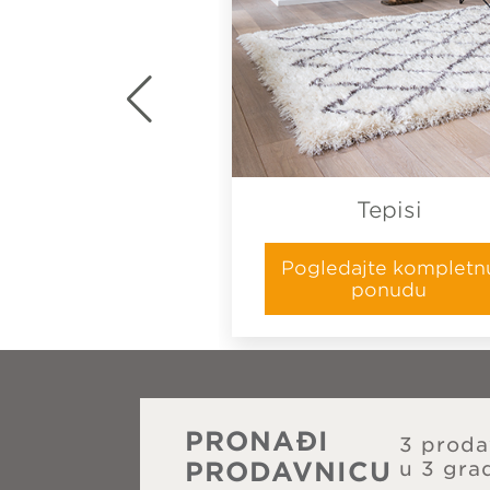
Otirači
Tepisi
ajte kompletnu
Pogledajte kompletn
ponudu
ponudu
PRONAĐI
3 proda
PRODAVNICU
u 3 gra