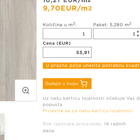
10,21
EUR
/m
2
9,70
EUR
/m
2
Prekrivači
2
2
Količina u m
:
Paket: 5,280 m
Cena (EUR)
53,91
U prazno polje unesite potrebnu kvadr
Dodajte u korpu
Uz našu karticu lojalnosti očekuje Vas 
popusta
Prijavite se za našu karticu lojalnosti
Rok isporuke proizvoda:
14 radnih
dana