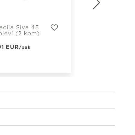
acija Siva 45
Akacija Siva 45
ojevi (2 kom)
spoljašnji ugao
kom)
91
EUR
/pak
1,46
EUR
/pak