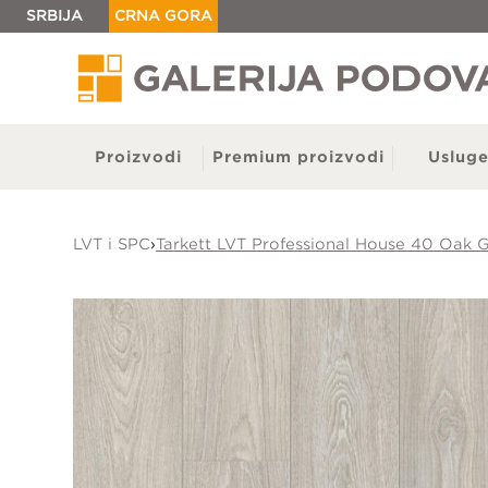
SRBIJA
CRNA GORA
Proizvodi
Premium proizvodi
Uslug
LVT i SPC
›
Tarkett LVT Professional House 40 Oak 
Parket
Tepisi
Laminat
Tepisi
LVT i SPC
Tepiso
Vinil
Gotove
Vještačka trava
Staze 
Lajsne
Otirač