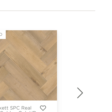
O
NOVO
kett SPC Real
Tarkett SPC Real