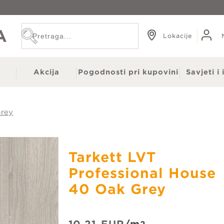
Lokacije
e
Akcija
Pogodnosti pri kupovini
Savjeti i 
Grey
Zidni paneli
 OUTLET
Gotove zavjese
Tarkett LVT
ni
Garnišne
Professional House
 staze
Tapete
40 Oak Grey
po mjeri
Prostirke i bade setovi
i
Dekorativni jastuci