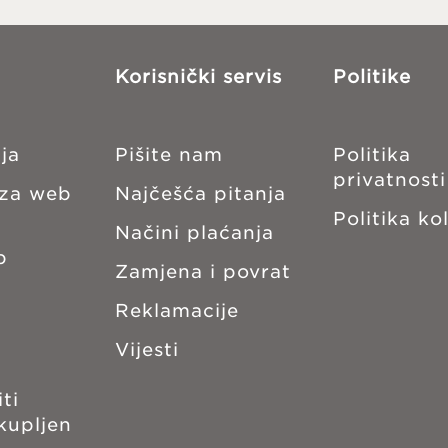
Korisnički servis
Politike
ja
Pišite nam
Politika
privatnosti
 za web
Najčešća pitanja
Politika ko
Načini plaćanja
b
Zamjena i povrat
Reklamacije
Vijesti
ti
kupljen