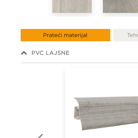
Prateći materijal
Tehn
PVC LAJSNE