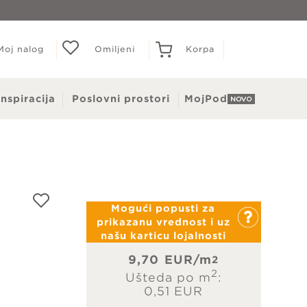
Moj nalog
Omiljeni
Korpa
inspiracija
Poslovni prostori
MojPod
Dušeci
Naddušeci
Mogući popusti za
prikazanu vrednost i uz
našu karticu lojalnosti
9,70
EUR/m
2
2
Ušteda po m
:
0,51 EUR