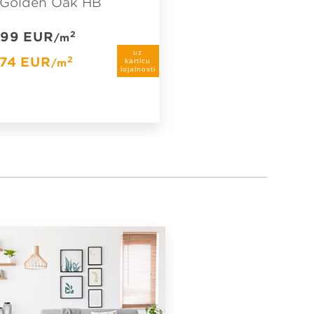
 Golden Oak HB
50 Sand Oak HB
,99
EUR
24,99
EUR
2
2
/m
/m
uz
,74
EUR
23,74
EUR
2
2
karticu
/m
/m
lojalnosti