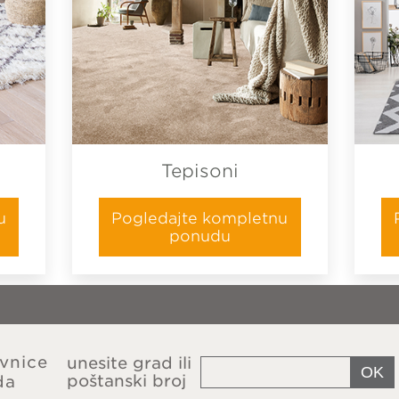
Tepisoni
u
Pogledajte kompletnu
ponudu
vnice
unesite grad ili
poštanski broj
da