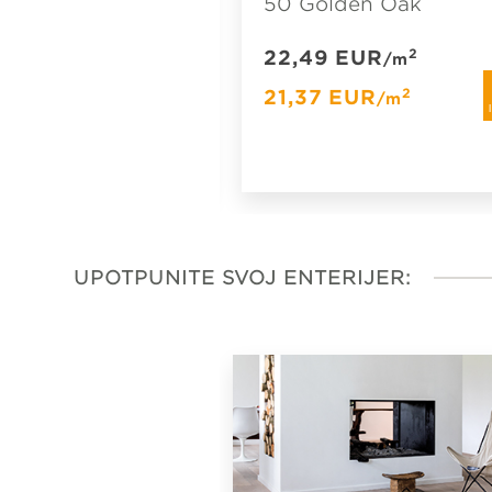
rT 70
50 Golden Oak
t Oak Dark
22,49
EUR
2
/m
EUR
21,37
EUR
2
2
/m
/m
uz
EUR
2
karticu
/m
lojalnosti
UPOTPUNITE SVOJ ENTERIJER: