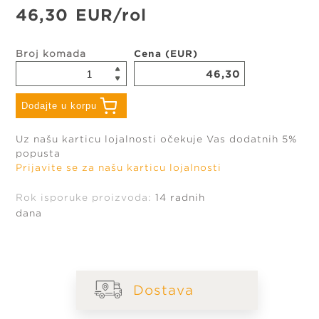
46,30
EUR
/rol
Broj komada
Cena (EUR)
46,30
Dodajte u korpu
eni da
Morate biti prijavljeni da
Uz našu karticu lojalnosti očekuje Vas dodatnih 5%
vod u
biste dodali proizvod u
popusta
listu omiljenih
Prijavite se za našu karticu lojalnosti
Rok isporuke proizvoda:
14 radnih
Odustanite
dana
Prijavite se
Dostava