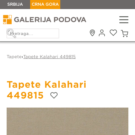
SRBIJA
CRNA GORA
Tapete
›
Tapete Kalahari 449815
Tapete Kalahari
449815